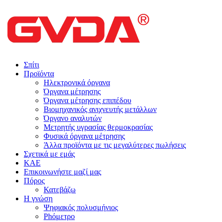
Σπίτι
Προϊόντα
Ηλεκτρονικά όργανα
Όργανα μέτρησης
Όργανα μέτρησης επιπέδου
Βιομηχανικός ανιχνευτής μετάλλων
Όργανο αναλυτών
Μετρητής υγρασίας θερμοκρασίας
Φυσικά όργανα μέτρησης
Άλλα προϊόντα με τις μεγαλύτερες πωλήσεις
Σχετικά με εμάς
ΚΑΕ
Επικοινωνήστε μαζί μας
Πόρος
Κατεβάζω
Η γνώση
Ψηφιακός πολυσμήνιος
Phόμετρο