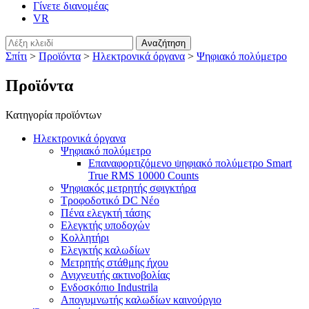
Γίνετε διανομέας
VR
Σπίτι
>
Προϊόντα
>
Ηλεκτρονικά όργανα
>
Ψηφιακό πολύμετρο
Προϊόντα
Κατηγορία προϊόντων
Ηλεκτρονικά όργανα
Ψηφιακό πολύμετρο
Επαναφορτιζόμενο ψηφιακό πολύμετρο Smart
True RMS 10000 Counts
Ψηφιακός μετρητής σφιγκτήρα
Τροφοδοτικό DC Νέο
Πένα ελεγκτή τάσης
Ελεγκτής υποδοχών
Κολλητήρι
Ελεγκτής καλωδίων
Μετρητής στάθμης ήχου
Ανιχνευτής ακτινοβολίας
Ενδοσκόπιο Industrila
Απογυμνωτής καλωδίων καινούργιο