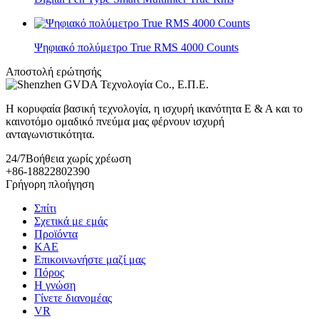
Ψηφιακό πολύμετρο True RMS 4000 Counts
Αποστολή ερώτησής
Η κορυφαία βασική τεχνολογία, η ισχυρή ικανότητα Ε & Α και το
καινοτόμο ομαδικό πνεύμα μας φέρνουν ισχυρή
ανταγωνιστικότητα.
24/7
Βοήθεια χωρίς χρέωση
+86-18822802390
Γρήγορη πλοήγηση
Σπίτι
Σχετικά με εμάς
Προϊόντα
ΚΑΕ
Επικοινωνήστε μαζί μας
Πόρος
Η γνώση
Γίνετε διανομέας
VR