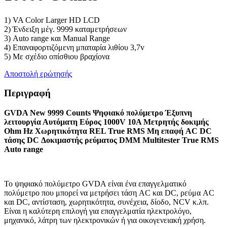
1) VA Color Larger HD LCD
2) Ένδειξη μέγ. 9999 καταμετρήσεων
3) Auto range και Manual Range
4) Επαναφορτιζόμενη μπαταρία λιθίου 3,7v
5) Με σχέδιο οπίσθιου βραχίονα
Αποστολή ερώτησής
Περιγραφή
GVDA New 9999 Counts Ψηφιακό πολύμετρο Έξυπνη
λειτουργία Αυτόματη Εύρος 1000V 10A Μετρητής δοκιμής
Ohm Hz Χωρητικότητα REL True RMS Μη επαφή AC DC
τάσης DC Δοκιμαστής ρεύματος DMM Multitester True RMS
Auto range
Το ψηφιακό πολύμετρο GVDA είναι ένα επαγγελματικό
πολύμετρο που μπορεί να μετρήσει τάση AC και DC, ρεύμα AC
και DC, αντίσταση, χωρητικότητα, συνέχεια, δίοδο, NCV κ.λπ.
Είναι η καλύτερη επιλογή για επαγγελματία ηλεκτρολόγο,
μηχανικό, λάτρη των ηλεκτρονικών ή για οικογενειακή χρήση.