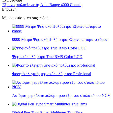
Ένα ζευγάρι
Έξυπνος πολυελεγκτής Auto Range 4000 Counts
Επόμενη
Μπορεί επίσης να σας αρέσει
9999 Μετρά Ψηφιακό Πολύμετρο Έξυπνο αυτόματο εύρος
Ψηφιακό πολύμετρο True RMS Color LCD
Φορητό ελεγκτή ψηφιακό πολύμετρο Profesional
Αυτόματη εμβέλεια πολύμετρου έξυπνου στυλό τύπου NCV
Digital Pen Type Smart Multimter True Rms