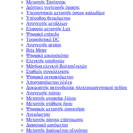
Μετρητής Ταχύτητας
Διόπτρες νυχτερινής όρασης
Υπερηχητικός μετρητής ύψους καλωδίων
Υπέρυθρο θερμόμετρο
Ανιχνευτής μετάλλων
Ελαφρύς μετρητής Lux
Ψηφιακό επίπεδο
Τροφοδοτικό DC
Ανιχνευτής αερίου
Brix Meter
Ψηφιακό μικροσκόπιο
Ελεγκτής υποδοχών
Μάνδρα ελεγκτή Βολτατζεκτών
Σταθμός συγκόλλησης
Ψηφιακό ρεγκακτόμετρο
Αποστασιόμετρο λέιζερ
Δοκιμαστής ακτινοβολίας ηλεκτρομαγνητικού πεδίου
Ανιχνευτής τοίχου
Μετρητής υγρασίας ξύλου
Μετρητής στάθμης ήχου
Ψηφιακός μετρητής σφιγκτήρα
Ανεμόμετρο
Μετρητής πάχους επίστρωσης
Διαφορικό μανόμετρο
Μετρητής διαλυμένου οξυγόνου