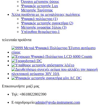
Όργανο μέτρησης ύψους
Ψηφιακός μετρητής Lux
Μετρητής Ταχύτητας
Άλλα προϊόντα με τις μεγαλύτερες πωλήσεις
Ψηφιακό πολύμετρο (1)
Ψηφιακός μετρητής σφιγκτήρα (2)
Μετρητής υγρασίας ξύλου (3)
Υπέρυθρο θερμόμετρο-1
τελευταία προϊόντα
Επικοινωνήστε μαζί μας
Τηλ: +8618822802390
E-ταχυδρομείο:
admin@gvda-instrument.com