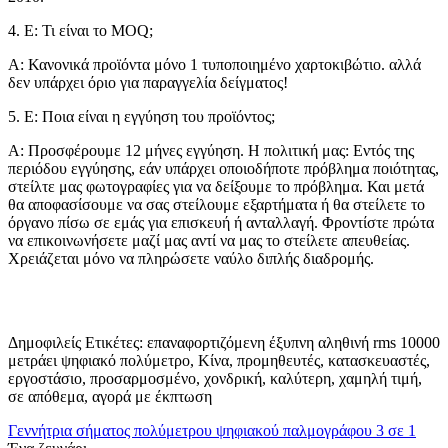
4. Ε: Τι είναι το MOQ;
Α: Κανονικά προϊόντα μόνο 1 τυποποιημένο χαρτοκιβώτιο. αλλά
δεν υπάρχει όριο για παραγγελία δείγματος!
5. Ε: Ποια είναι η εγγύηση του προϊόντος;
Α: Προσφέρουμε 12 μήνες εγγύηση. Η πολιτική μας: Εντός της
περιόδου εγγύησης, εάν υπάρχει οποιοδήποτε πρόβλημα ποιότητας,
στείλτε μας φωτογραφίες για να δείξουμε το πρόβλημα. Και μετά
θα αποφασίσουμε να σας στείλουμε εξαρτήματα ή θα στείλετε το
όργανο πίσω σε εμάς για επισκευή ή ανταλλαγή. Φροντίστε πρώτα
να επικοινωνήσετε μαζί μας αντί να μας το στείλετε απευθείας.
Χρειάζεται μόνο να πληρώσετε ναύλο διπλής διαδρομής.
Δημοφιλείς Ετικέτες: επαναφορτιζόμενη έξυπνη αληθινή rms 10000
μετράει ψηφιακό πολύμετρο, Κίνα, προμηθευτές, κατασκευαστές,
εργοστάσιο, προσαρμοσμένο, χονδρική, καλύτερη, χαμηλή τιμή,
σε απόθεμα, αγορά με έκπτωση
Γεννήτρια σήματος πολύμετρου ψηφιακού παλμογράφου 3 σε 1