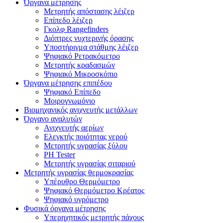
Όργανα μέτρησης
Μετρητής απόστασης λέιζερ
Επίπεδο λέιζερ
Γκολφ Rangefinders
Διόπτρες νυχτερινής όρασης
Υποστήριγμα στάθμης λέιζερ
Ψηφιακό Ρετρακόμετρο
Μετρητής κραδασμών
Ψηφιακό Μικροσκόπιο
Όργανα μέτρησης επιπέδου
Ψηφιακό Επίπεδο
Μοιρογνωμόνιο
Βιομηχανικός ανιχνευτής μετάλλων
Όργανο αναλυτών
Ανιχνευτής αερίων
Ελεγκτής ποιότητας νερού
Μετρητής υγρασίας ξύλου
PH Tester
Μετρητής υγρασίας σιταριού
Μετρητής υγρασίας θερμοκρασίας
Υπέρυθρο Θερμόμετρο
Ψηφιακό Θερμόμετρο Κρέατος
Ψηφιακό υγρόμετρο
Φυσικά όργανα μέτρησης
Υπερηχητικός μετρητής πάχους