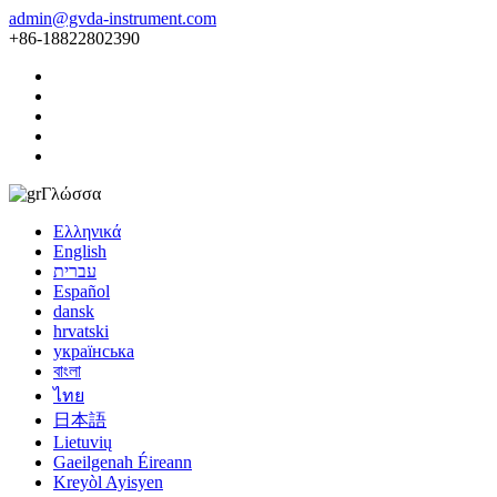
admin@gvda-instrument.com
+86-18822802390
Γλώσσα
Ελληνικά
English
עברית
Español
dansk
hrvatski
українська
বাংলা
ไทย
日本語
Lietuvių
Gaeilgenah Éireann
Kreyòl Ayisyen